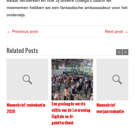
elkaar versterken en hoe zij andere collega’s daarin wil
meenemen hebben we een fantastische ambassadeur voor het
onderwijs.
← Previous post
Next post →
Related Posts
<
>
Een geslaagde eerste
Nieuwsbrief meivakantie
Nieuwsbrief
editie van de Lerarendag
2026
voorjaarsvakantie
Digitale en AI-
geletterdheid