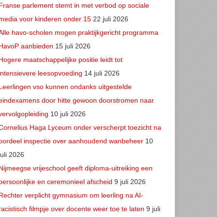
Franse parlement stemt in met verbod op sociale
media voor kinderen onder 15
22 juli 2026
Alle havo-scholen mogen praktijkgericht programma
HavoP aanbieden
15 juli 2026
Hogere maatschappelijke positie leidt tot
intensievere leesopvoeding
14 juli 2026
Leerlingen vso kunnen ondanks uitgestelde
eindexamens door hitte gewoon doorstromen naar
vervolgopleiding
10 juli 2026
Cornelius Haga Lyceum onder verscherpt toezicht na
oordeel inspectie over aanhoudend wanbeheer
10
juli 2026
Nijmeegse vrijeschool geeft diploma-uitreiking een
persoonlijke en ceremonieel afscheid
9 juli 2026
Rechter verplicht gymnasium om leerling na AI-
racistisch filmpje over docente weer toe te laten
9 juli