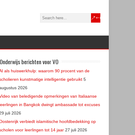
Onderwijs berichten voor VO
AI als huiswerkhulp: waarom 90 procent van de
scholieren kunstmatige intelligentie gebruikt
5
augustus 2026
Video van beledigende opmerkingen van Italiaanse
leerlingen in Bangkok dwingt ambassade tot excuses
29 juli 2026
Oostenrijk verbiedt islamitische hoofdbedekking op
scholen voor leerlingen tot 14 jaar
27 juli 2026