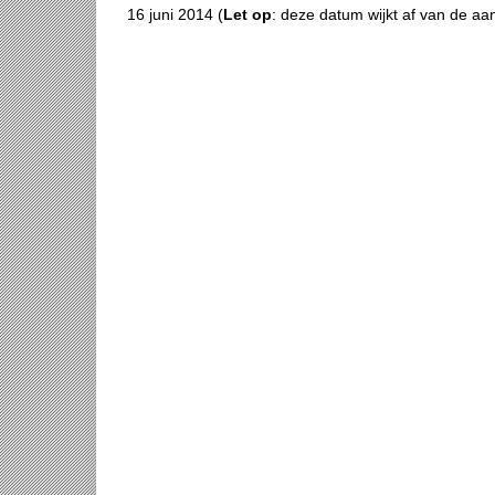
16 juni 2014 (
Let op
: deze datum wijkt af van de aa