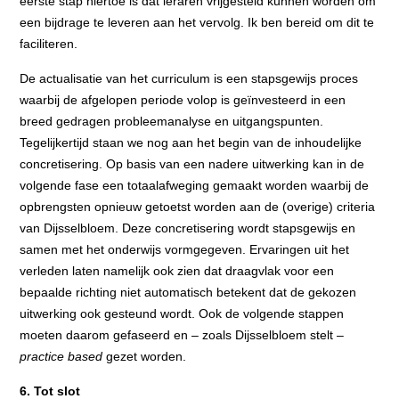
eerste stap hiertoe is dat leraren vrijgesteld kunnen worden om
een bijdrage te leveren aan het vervolg. Ik ben bereid om dit te
faciliteren.
De actualisatie van het curriculum is een stapsgewijs proces
waarbij de afgelopen periode volop is geïnvesteerd in een
breed gedragen probleemanalyse en uitgangspunten.
Tegelijkertijd staan we nog aan het begin van de inhoudelijke
concretisering. Op basis van een nadere uitwerking kan in de
volgende fase een totaalafweging gemaakt worden waarbij de
opbrengsten opnieuw getoetst worden aan de (overige) criteria
van Dijsselbloem. Deze concretisering wordt stapsgewijs en
samen met het onderwijs vormgegeven. Ervaringen uit het
verleden laten namelijk ook zien dat draagvlak voor een
bepaalde richting niet automatisch betekent dat de gekozen
uitwerking ook gesteund wordt. Ook de volgende stappen
moeten daarom gefaseerd en – zoals Dijsselbloem stelt –
practice based
gezet worden.
6. Tot slot