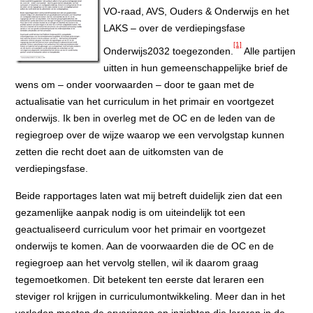
VO-raad, AVS, Ouders & Onderwijs en het
LAKS – over de verdiepingsfase
[1]
Onderwijs2032 toegezonden.
Alle partijen
uitten in hun gemeenschappelijke brief de
wens om – onder voorwaarden – door te gaan met de
actualisatie van het curriculum in het primair en voortgezet
onderwijs. Ik ben in overleg met de OC en de leden van de
regiegroep over de wijze waarop we een vervolgstap kunnen
zetten die recht doet aan de uitkomsten van de
verdiepingsfase.
Beide rapportages laten wat mij betreft duidelijk zien dat een
gezamenlijke aanpak nodig is om uiteindelijk tot een
geactualiseerd curriculum voor het primair en voortgezet
onderwijs te komen. Aan de voorwaarden die de OC en de
regiegroep aan het vervolg stellen, wil ik daarom graag
tegemoetkomen. Dit betekent ten eerste dat leraren een
steviger rol krijgen in curriculumontwikkeling. Meer dan in het
verleden moeten de ervaringen en inzichten die leraren in de