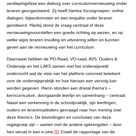
verdiepingsfase een dialoog over curriculumvernieuwing onder
leraren georganiseerd. Zij heeft hiertoe focusgroepen, online
dialogen, bijeenkomsten en een enquête onder leraren
geïnitieerd. Hierbij stond de vraag centraal of deze
vernieuwingsvoorstellen een goede richting op wezen, en op
welke wijze leraren invulling en uitvoering willen en kunnen
geven aan de vernieuwing van het curriculum.
Daarnaast hebben de PO-Raad, VO-raad, AVS, Ouders &
Onderwijs en het LAKS samen met het onderwijsveld
onderzocht wat de visie van het platform concreet betekent
voor de onderwijspraktijk en hoe hieraan een vervolg kan
worden gegeven. Hierin stonden een drietal thema’s –
kerncurriculum, doorgaande leerlijn en samenhang – centraal.
Naast een verkenning in de schoolpraktijk, zijn leerlingen,
ouders en lerarenopleiders gevraagd naar hun mening over
deze thema’s. De bevindingen en conclusies van deze
regiegroep zijn – samen met de andere opbrengsten – door
hen vervat in een
e-zine
.
[5]
Zowel de rapportage van de