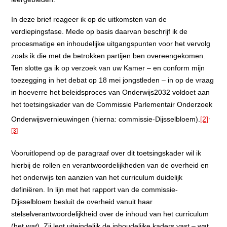
In deze brief reageer ik op de uitkomsten van de
verdiepingsfase. Mede op basis daarvan beschrijf ik de
procesmatige en inhoudelijke uitgangspunten voor het vervolg
zoals ik die met de betrokken partijen ben overeengekomen.
Ten slotte ga ik op verzoek van uw Kamer – en conform mijn
toezegging in het debat op 18 mei jongstleden – in op de vraag
in hoeverre het beleidsproces van Onderwijs2032 voldoet aan
het toetsingskader van de Commissie Parlementair Onderzoek
,
Onderwijsvernieuwingen (hierna: commissie-Dijsselbloem).
[2]
[3]
Vooruitlopend op de paragraaf over dit toetsingskader wil ik
hierbij de rollen en verantwoordelijkheden van de overheid en
het onderwijs ten aanzien van het curriculum duidelijk
definiëren. In lijn met het rapport van de commissie-
Dijsselbloem besluit de overheid vanuit haar
stelselverantwoordelijkheid over de inhoud van het curriculum
(het
wat
). Zij legt uiteindelijk de inhoudelijke kaders vast – wat