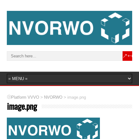
>
>
Platform VVVO
NVORWO
image.png
image.png