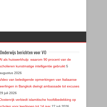
Onderwijs berichten voor VO
AI als huiswerkhulp: waarom 90 procent van de
scholieren kunstmatige intelligentie gebruikt
5
augustus 2026
Video van beledigende opmerkingen van Italiaanse
leerlingen in Bangkok dwingt ambassade tot excuses
29 juli 2026
Oostenrijk verbiedt islamitische hoofdbedekking op
scholen voor leerlingen tot 14 jaar
27 juli 2026