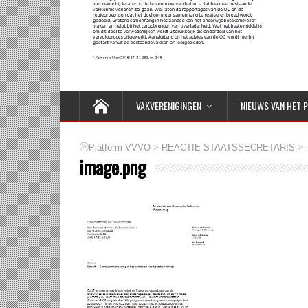
VAKVERENIGINGEN
NIEUWS VAN HET 
>
>
Platform VVVO
REACTIE STAATSSECRETARIS
image.png