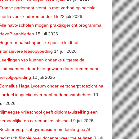
Franse parlement stemt in met verbod op sociale
media voor kinderen onder 15
22 juli 2026
Alle havo-scholen mogen praktijkgericht programma
HavoP aanbieden
15 juli 2026
Hogere maatschappelijke positie leidt tot
intensievere leesopvoeding
14 juli 2026
Leerlingen vso kunnen ondanks uitgestelde
eindexamens door hitte gewoon doorstromen naar
vervolgopleiding
10 juli 2026
Cornelius Haga Lyceum onder verscherpt toezicht na
oordeel inspectie over aanhoudend wanbeheer
10
juli 2026
Nijmeegse vrijeschool geeft diploma-uitreiking een
persoonlijke en ceremonieel afscheid
9 juli 2026
Rechter verplicht gymnasium om leerling na AI-
racistisch filmpje over docente weer toe te laten
9 juli