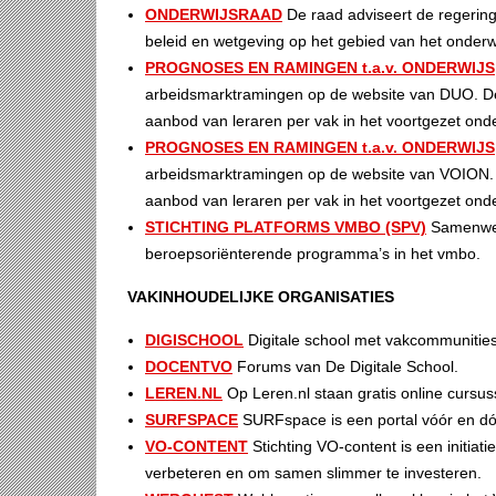
ONDERWIJSRAAD
De raad adviseert de regerin
beleid en wetgeving op het gebied van het onderwi
PROGNOSES EN RAMINGEN t.a.v. ONDERWIJS
arbeidsmarktramingen op de website van DUO. Dez
aanbod van leraren per vak in het voortgezet onde
PROGNOSES EN RAMINGEN t.a.v. ONDERWIJS
arbeidsmarktramingen op de website van VOION. D
aanbod van leraren per vak in het voortgezet onde
STICHTING PLATFORMS VMBO (SPV)
Samenwer
beroepsoriënterende programma’s in het vmbo.
VAKINHOUDELIJKE ORGANISATIES
DIGISCHOOL
Digitale school met vakcommunities
DOCENTVO
Forums van De Digitale School.
LEREN.NL
Op Leren.nl staan gratis online cursus
SURFSPACE
SURFspace is een portal vóór en dó
VO-CONTENT
Stichting VO-content is een initiat
verbeteren en om samen slimmer te investeren.