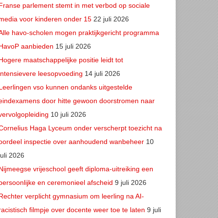
Franse parlement stemt in met verbod op sociale
media voor kinderen onder 15
22 juli 2026
Alle havo-scholen mogen praktijkgericht programma
HavoP aanbieden
15 juli 2026
Hogere maatschappelijke positie leidt tot
intensievere leesopvoeding
14 juli 2026
Leerlingen vso kunnen ondanks uitgestelde
eindexamens door hitte gewoon doorstromen naar
vervolgopleiding
10 juli 2026
Cornelius Haga Lyceum onder verscherpt toezicht na
oordeel inspectie over aanhoudend wanbeheer
10
juli 2026
Nijmeegse vrijeschool geeft diploma-uitreiking een
persoonlijke en ceremonieel afscheid
9 juli 2026
Rechter verplicht gymnasium om leerling na AI-
racistisch filmpje over docente weer toe te laten
9 juli