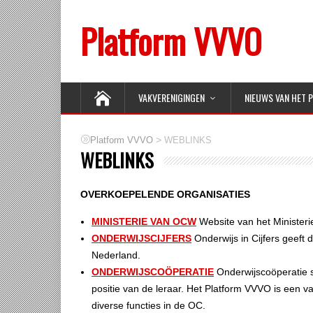
Platform VVVO
VAKVERENIGINGEN
NIEUWS VAN HET 
>
Platform VVVO
WEBLINKS
WEBLINKS
OVERKOEPELENDE ORGANISATIES
MINISTERIE VAN OCW
Website van het Minister
ONDERWIJSCIJFERS
Onderwijs in Cijfers geeft d
Nederland.
ONDERWIJSCOÖPERATIE
Onderwijscoöperatie s
positie van de leraar. Het Platform VVVO is een v
diverse functies in de OC.