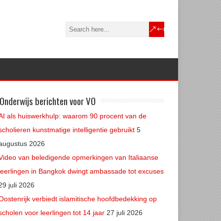
Onderwijs berichten voor VO
AI als huiswerkhulp: waarom 90 procent van de
scholieren kunstmatige intelligentie gebruikt
5
augustus 2026
Video van beledigende opmerkingen van Italiaanse
leerlingen in Bangkok dwingt ambassade tot excuses
29 juli 2026
Oostenrijk verbiedt islamitische hoofdbedekking op
scholen voor leerlingen tot 14 jaar
27 juli 2026