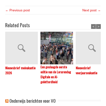
← Previous post
Next post →
Related Posts
<
>
Een geslaagde eerste
Nieuwsbrief meivakantie
Nieuwsbrief
editie van de Lerarendag
2026
voorjaarsvakantie
Digitale en AI-
geletterdheid
Onderwijs berichten voor VO