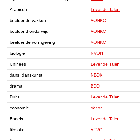
Arabisch
Levende Talen
beeldende vakken
VONKC
beeldend onderwijs
VONKC
beeldende vormgeving
VONKC
biologie
NVON
Chinees
Levende Talen
dans, danskunst
NBDK
drama
BDD
Duits
Levende Talen
economie
Vecon
Engels
Levende Talen
filosofie
VFVO