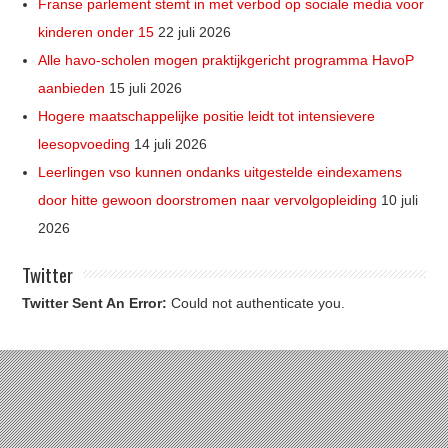
Franse parlement stemt in met verbod op sociale media voor
kinderen onder 15
22 juli 2026
Alle havo-scholen mogen praktijkgericht programma HavoP
aanbieden
15 juli 2026
Hogere maatschappelijke positie leidt tot intensievere
leesopvoeding
14 juli 2026
Leerlingen vso kunnen ondanks uitgestelde eindexamens
door hitte gewoon doorstromen naar vervolgopleiding
10 juli
2026
Twitter
Twitter Sent An Error:
Could not authenticate you.