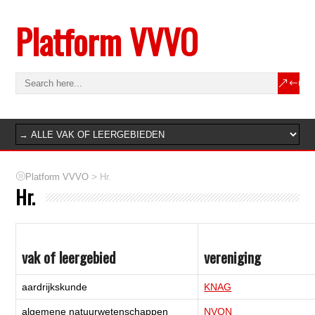
Platform VVVO
>
Platform VVVO
Hr.
Hr.
vak of leergebied
vereniging
aardrijkskunde
KNAG
algemene natuurwetenschappen
NVON