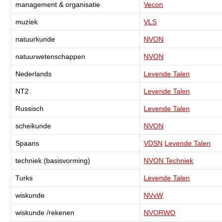
management & organisatie
Vecon
muziek
VLS
natuurkunde
NVON
natuurwetenschappen
NVON
Nederlands
Levende Talen
NT2
Levende Talen
Russisch
Levende Talen
scheikunde
NVON
Spaans
VDSN
Levende Talen
techniek (basisvorming)
NVON Techniek
Turks
Levende Talen
wiskunde
NVvW
wiskunde /rekenen
NVORWO