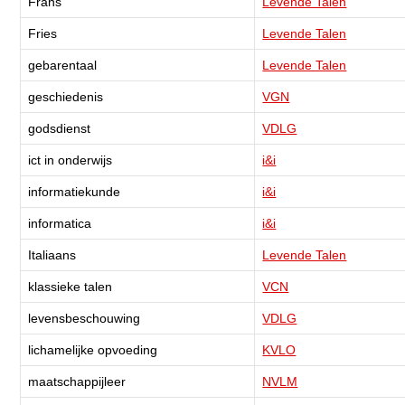
Frans
Levende Talen
Fries
Levende Talen
gebarentaal
Levende Talen
geschiedenis
VGN
godsdienst
VDLG
ict in onderwijs
i&i
informatiekunde
i&i
informatica
i&i
Italiaans
Levende Talen
klassieke talen
VCN
levensbeschouwing
VDLG
lichamelijke opvoeding
KVLO
maatschappijleer
NVLM