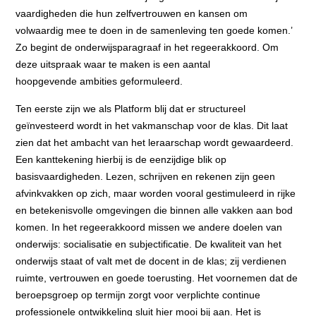
vaardigheden die hun zelfvertrouwen en kansen om
volwaardig
mee te doen in de samenleving ten goede komen.’
Zo begint de onderwijsparagraaf in
het regeerakkoord. Om
deze uitspraak waar te maken is een aantal
hoopgevende
ambities geformuleerd.
Ten eerste zijn we als Platform blij dat er structureel
geïnvesteerd wordt in het
vakmanschap voor de klas. Dit laat
zien dat het ambacht van het leraarschap wordt
gewaardeerd.
Een kanttekening hierbij is de eenzijdige blik op
basisvaardigheden. Lezen,
schrijven en rekenen zijn geen
afvinkvakken op zich, maar worden vooral gestimuleerd in
rijke
en betekenisvolle omgevingen die binnen alle vakken aan bod
komen. In het
regeerakkoord missen we andere doelen van
onderwijs: socialisatie en subjectificatie.
De kwaliteit van het
onderwijs staat of valt met de docent in de klas; zij verdienen
ruimte,
vertrouwen en goede toerusting. Het voornemen dat de
beroepsgroep op termijn zorgt
voor verplichte continue
professionele ontwikkeling sluit hier mooi bij aan. Het is