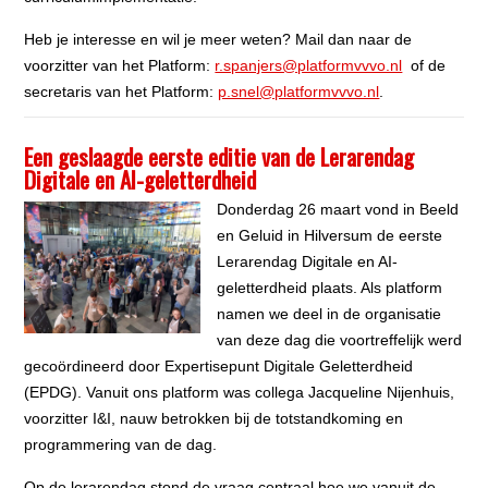
Heb je interesse en wil je meer weten? Mail dan naar de
voorzitter van het Platform:
r.spanjers@platformvvvo.nl
of de
secretaris van het Platform:
p.snel@platformvvvo.nl
.
Een geslaagde eerste editie van de Lerarendag
Digitale en AI-geletterdheid
Donderdag 26 maart vond in Beeld
en Geluid in Hilversum de eerste
Lerarendag Digitale en AI-
geletterdheid plaats. Als platform
namen we deel in de organisatie
van deze dag die voortreffelijk werd
gecoördineerd door Expertisepunt Digitale Geletterdheid
(EPDG). Vanuit ons platform was collega Jacqueline Nijenhuis,
voorzitter I&I, nauw betrokken bij de totstandkoming en
programmering van de dag.
Op de lerarendag stond de vraag centraal hoe we vanuit de