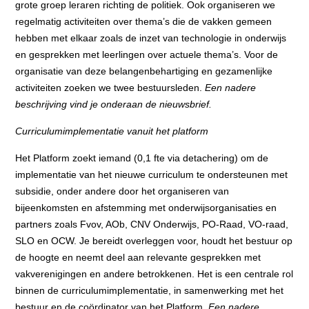
grote groep leraren richting de politiek. Ook organiseren we
regelmatig activiteiten over thema’s die de vakken gemeen
hebben met elkaar zoals de inzet van technologie in onderwijs
en gesprekken met leerlingen over actuele thema’s. Voor de
organisatie van deze belangenbehartiging en gezamenlijke
activiteiten zoeken we twee bestuursleden.
Een nadere
beschrijving vind je onderaan de nieuwsbrief.
Curriculumimplementatie vanuit het platform
Het
Platform zoekt iemand (0,1 fte via detachering) om de
implementatie van het nieuwe curriculum te ondersteunen met
subsidie, onder andere door het organiseren van
bijeenkomsten en afstemming met onderwijsorganisaties en
partners zoals Fvov, AOb, CNV Onderwijs, PO-Raad, VO-raad,
SLO en OCW. Je bereidt overleggen voor, houdt het bestuur op
de hoogte en neemt deel aan relevante gesprekken met
vakverenigingen en andere betrokkenen. Het is een centrale rol
binnen de curriculumimplementatie, in samenwerking met het
bestuur en de coördinator van het Platform.
Een nadere