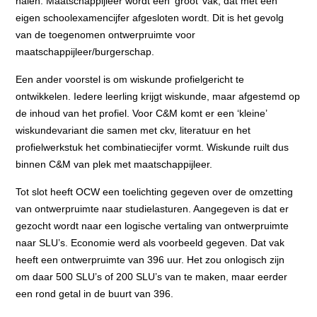
halen. Maatschappijleer wordt een ‘groot’ vak, dat met een
eigen schoolexamencijfer afgesloten wordt. Dit is het gevolg
van de toegenomen ontwerpruimte voor
maatschappijleer/burgerschap.
Een ander voorstel is om wiskunde profielgericht te
ontwikkelen. Iedere leerling krijgt wiskunde, maar afgestemd op
de inhoud van het profiel. Voor C&M komt er een ‘kleine’
wiskundevariant die samen met ckv, literatuur en het
profielwerkstuk het combinatiecijfer vormt. Wiskunde ruilt dus
binnen C&M van plek met maatschappijleer.
Tot slot heeft OCW een toelichting gegeven over de omzetting
van ontwerpruimte naar studielasturen. Aangegeven is dat er
gezocht wordt naar een logische vertaling van ontwerpruimte
naar SLU’s. Economie werd als voorbeeld gegeven. Dat vak
heeft een ontwerpruimte van 396 uur. Het zou onlogisch zijn
om daar 500 SLU’s of 200 SLU’s van te maken, maar eerder
een rond getal in de buurt van 396.