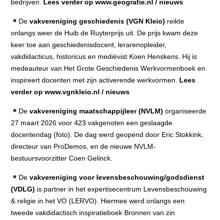
bedrijven.
Lees verder op www.geografie.nl / nieuws
De
vakvereniging geschiedenis (VGN Kleio)
reikte
onlangs weer de Huib de Ruyterprijs uit. De prijs kwam deze
keer toe aan geschiedenisdocent, lerarenopleider,
vakdidacticus, historicus en mediëvist Koen Henskens. Hij is
medeauteur van Het Grote Geschiedenis Werkvormenboek en
inspireert docenten met zijn activerende werkvormen.
Lees
verder op www.vgnkleio.nl / nieuws
De
vakvereniging maatschappijleer (NVLM)
organiseerde
27 maart 2026 voor 423 vakgenoten een geslaagde
docentendag (foto). De dag werd geopend door Eric Stokkink,
directeur van ProDemos, en de nieuwe NVLM-
bestuursvoorzitter Coen Gelinck.
De
vakvereniging voor levensbeschouwing/godsdienst
(VDLG)
is partner in het expertisecentrum Levensbeschouwing
& religie in het VO (LERVO). Hiermee werd onlangs een
tweede vakdidactisch inspiratieboek Bronnen van zin