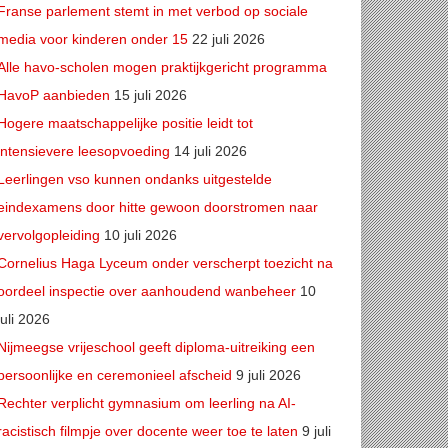
Franse parlement stemt in met verbod op sociale
media voor kinderen onder 15
22 juli 2026
Alle havo-scholen mogen praktijkgericht programma
HavoP aanbieden
15 juli 2026
Hogere maatschappelijke positie leidt tot
intensievere leesopvoeding
14 juli 2026
Leerlingen vso kunnen ondanks uitgestelde
eindexamens door hitte gewoon doorstromen naar
vervolgopleiding
10 juli 2026
Cornelius Haga Lyceum onder verscherpt toezicht na
oordeel inspectie over aanhoudend wanbeheer
10
juli 2026
Nijmeegse vrijeschool geeft diploma-uitreiking een
persoonlijke en ceremonieel afscheid
9 juli 2026
Rechter verplicht gymnasium om leerling na AI-
racistisch filmpje over docente weer toe te laten
9 juli