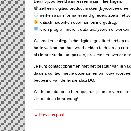
Denk bijvoorbeeld aan lessen waarin leerlingen:
zelf een digitaal product maken (bijvoorbeeld een
werken aan informatievaardigheden, zoals het z
kritisch nadenken over hun online gedrag;
leren programmeren, data analyseren of werken me
We zoeken collega’s die digitale geletterdheid op die
harte welkom om hun voorbeelden te delen en colle
als leraar sterke aanpakken, projecten en werkvorme
Je kunt contact opnemen met het bestuur van je vakv
daarna contact met je opgenomen om jouw voorbeel
bedoeling van de lerarendag DG.
We hopen dat onze beroepspraktijk en de verschill
zijn op deze lerarendag!
← Previous post