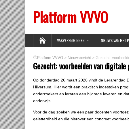
Platform VVVO
VAKVERENIGINGEN
NIEUWS VAN HET 
>
>
Platform VVVO
Nieuwsbericht
Gezocht: voorbeelde
Gezocht: voorbeelden van digitale 
Op donderdag 26 maart 2026 vindt de Lerarendag Digi
Hilversum. Hier wordt een praktisch ingestoken pr
onderzoekers en leraren een bijdrage leveren en dat 
onderwijs.
Voor de dag zoeken we een paar docenten voortgezet
geletterdheid en die hierover een concreet voorbeeld