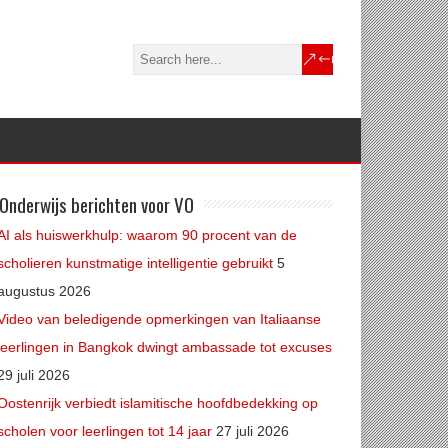
Onderwijs berichten voor VO
AI als huiswerkhulp: waarom 90 procent van de
scholieren kunstmatige intelligentie gebruikt
5
augustus 2026
Video van beledigende opmerkingen van Italiaanse
leerlingen in Bangkok dwingt ambassade tot excuses
29 juli 2026
Oostenrijk verbiedt islamitische hoofdbedekking op
scholen voor leerlingen tot 14 jaar
27 juli 2026