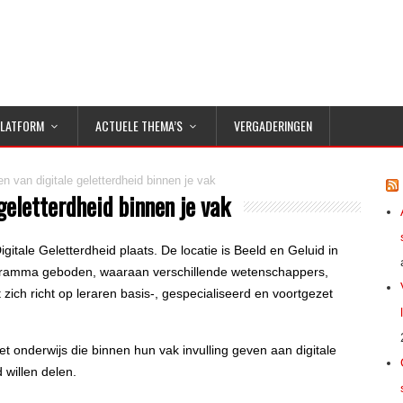
PLATFORM
ACTUELE THEMA’S
VERGADERINGEN
n van digitale geletterdheid binnen je vak
geletterdheid binnen je vak
tale Geletterdheid plaats. De locatie is Beeld en Geluid in
ogramma geboden, waaraan verschillende wetenschappers,
zich richt op leraren basis-, gespecialiseerd en voortgezet
 onderwijs die binnen hun vak invulling geven aan digitale
 willen delen.