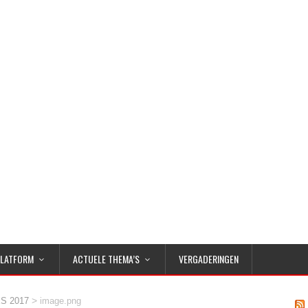
PLATFORM
ACTUELE THEMA’S
VERGADERINGEN
>
S 2017
image.png