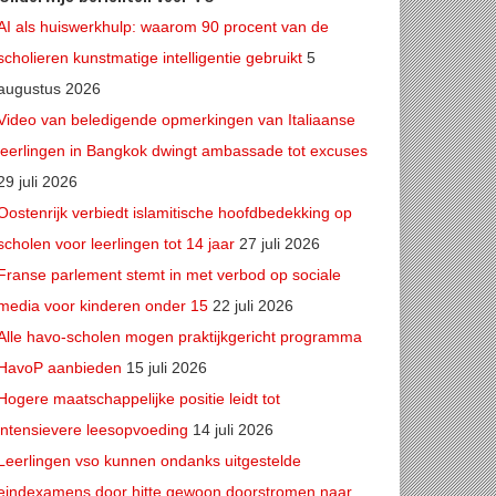
AI als huiswerkhulp: waarom 90 procent van de
scholieren kunstmatige intelligentie gebruikt
5
augustus 2026
Video van beledigende opmerkingen van Italiaanse
leerlingen in Bangkok dwingt ambassade tot excuses
29 juli 2026
Oostenrijk verbiedt islamitische hoofdbedekking op
scholen voor leerlingen tot 14 jaar
27 juli 2026
Franse parlement stemt in met verbod op sociale
media voor kinderen onder 15
22 juli 2026
Alle havo-scholen mogen praktijkgericht programma
HavoP aanbieden
15 juli 2026
Hogere maatschappelijke positie leidt tot
intensievere leesopvoeding
14 juli 2026
Leerlingen vso kunnen ondanks uitgestelde
eindexamens door hitte gewoon doorstromen naar