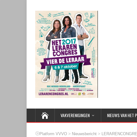
VAKVERENIGINGEN
NIEUWS VAN HET 
>
>
Platform VVVO
Nieuwsbericht
LERARENCONGRE