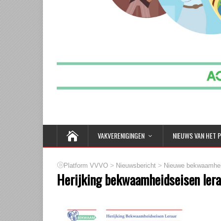
VAKVERENIGINGEN
NIEUWS VAN HET 
>
>
Platform VVVO
Nieuwsbericht
Nieuwe bekwaamhei
Herijking bekwaamheidseisen ler