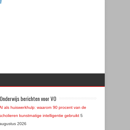
Onderwijs berichten voor VO
AI als huiswerkhulp: waarom 90 procent van de
scholieren kunstmatige intelligentie gebruikt
5
augustus 2026