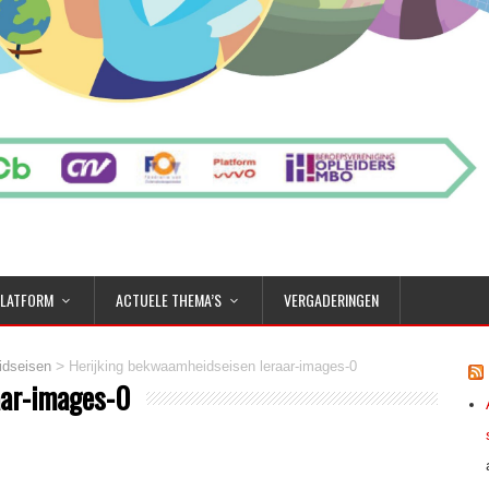
PLATFORM
ACTUELE THEMA’S
VERGADERINGEN
>
dseisen
Herijking bekwaamheidseisen leraar-images-0
aar-images-0