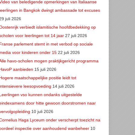
Video van beledigende opmerkingen van Italiaanse
leerlingen in Bangkok dwingt ambassade tot excuses
29 juli 2026
Oostenrijk verbiedt islamitische hoofdbedekking op
scholen voor leerlingen tot 14 jaar
27 juli 2026
Franse parlement stemt in met verbod op sociale
media voor kinderen onder 15
22 juli 2026
Alle havo-scholen mogen praktijkgericht programma
HavoP aanbieden
15 juli 2026
Hogere maatschappelijke positie leidt tot
intensievere leesopvoeding
14 juli 2026
Leerlingen vso kunnen ondanks uitgestelde
eindexamens door hitte gewoon doorstromen naar
vervolgopleiding
10 juli 2026
Cornelius Haga Lyceum onder verscherpt toezicht na
oordeel inspectie over aanhoudend wanbeheer
10