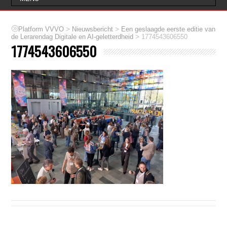
>
>
Platform VVVO
Nieuwsbericht
Een geslaagde eerste editie van
>
de Lerarendag Digitale en AI-geletterdheid
1774543606550
1774543606550