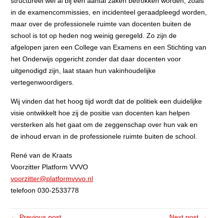
structureel wel al bij een aantal zaken betrokken worden, zoals
in de examencommissies, en incidenteel geraadpleegd worden,
maar over de professionele ruimte van docenten buiten de
school is tot op heden nog weinig geregeld. Zo zijn de
afgelopen jaren een College van Examens en een Stichting van
het Onderwijs opgericht zonder dat daar docenten voor
uitgenodigd zijn, laat staan hun vakinhoudelijke
vertegenwoordigers.
Wij vinden dat het hoog tijd wordt dat de politiek een duidelijke
visie ontwikkelt hoe zij de positie van docenten kan helpen
versterken als het gaat om de zeggenschap over hun vak en
de inhoud ervan in de professionele ruimte buiten de school.
René van de Kraats
Voorzitter Platform VVVO
voorzitter@platformvvvo.nl
telefoon 030-2533778
← Previous post
Next post →