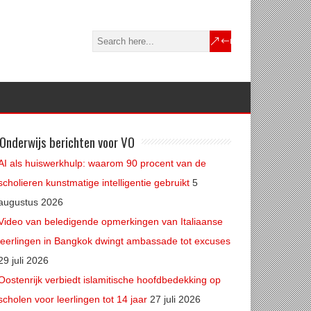
Onderwijs berichten voor VO
AI als huiswerkhulp: waarom 90 procent van de
scholieren kunstmatige intelligentie gebruikt
5
augustus 2026
Video van beledigende opmerkingen van Italiaanse
leerlingen in Bangkok dwingt ambassade tot excuses
29 juli 2026
Oostenrijk verbiedt islamitische hoofdbedekking op
scholen voor leerlingen tot 14 jaar
27 juli 2026