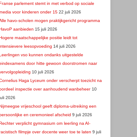
Franse parlement stemt in met verbod op sociale
media voor kinderen onder 15
22 juli 2026
Alle havo-scholen mogen praktijkgericht programma
HavoP aanbieden
15 juli 2026
Hogere maatschappelijke positie leidt tot
intensievere leesopvoeding
14 juli 2026
Leerlingen vso kunnen ondanks uitgestelde
eindexamens door hitte gewoon doorstromen naar
vervolgopleiding
10 juli 2026
Cornelius Haga Lyceum onder verscherpt toezicht na
oordeel inspectie over aanhoudend wanbeheer
10
juli 2026
Nijmeegse vrijeschool geeft diploma-uitreiking een
persoonlijke en ceremonieel afscheid
9 juli 2026
Rechter verplicht gymnasium om leerling na AI-
racistisch filmpje over docente weer toe te laten
9 juli