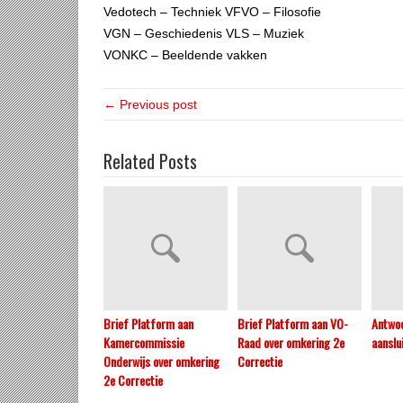
Vedotech – Techniek VFVO – Filosofie
VGN – Geschiedenis VLS – Muziek
VONKC – Beeldende vakken
← Previous post
Related Posts
Brief Platform aan
Brief Platform aan VO-
Antwo
Kamercommissie
Raad over omkering 2e
aansl
Onderwijs over omkering
Correctie
2e Correctie