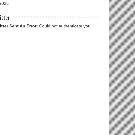
2026
itter
itter Sent An Error:
Could not authenticate you.