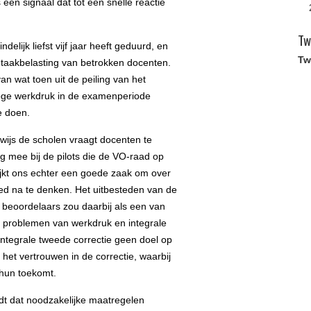
n signaal dat tot een snelle reactie
Tw
elijk liefst vijf jaar heeft geduurd, en
Tw
en taakbelasting van betrokken docenten.
an wat toen uit de peiling van het
oge werkdruk in de examenperiode
e doen.
rwijs de scholen vraagt docenten te
ag mee bij de pilots die de VO-raad op
lijkt ons echter een goede zaak om over
ed na te denken. Het uitbesteden van de
 beoordelaars zou daarbij als een van
problemen van werkdruk en integrale
 integrale tweede correctie geen doel op
het vertrouwen in de correctie, waarbij
t hun toekomt.
eidt dat noodzakelijke maatregelen