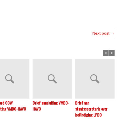
Next post →
<
>
ord OCW
Brief aansluiting VMBO-
Brief aan
Brief 
uiting VMBO-HAVO
HAVO
staatssecretaris over
Onderw
beëindiging LPBO