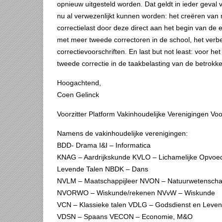
opnieuw uitgesteld worden. Dat geldt in ieder geval 
nu al verwezenlijkt kunnen worden: het creëren van 
correctielast door deze direct aan het begin van de
met meer tweede correctoren in de school, het verbe
correctievoorschriften. En last but not least: voor 
tweede correctie in de taakbelasting van de betrokk
Hoogachtend,
Coen Gelinck
Voorzitter Platform Vakinhoudelijke Verenigingen Vo
Namens de vakinhoudelijke verenigingen:
BDD- Drama I&I – Informatica
KNAG – Aardrijkskunde KVLO – Lichamelijke Opvoe
Levende Talen NBDK – Dans
NVLM – Maatschappijleer NVON – Natuurwetensch
NVORWO – Wiskunde/rekenen NVvW – Wiskunde
VCN – Klassieke talen VDLG – Godsdienst en Leve
VDSN – Spaans VECON – Economie, M&O