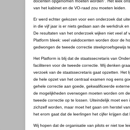
docenten opgenomen moeten worden”. Het leek ons ee
van het kabinet en de VO-raad zou moeten leiden.
Er werd echter gekozen voor een onderzoek dat uiteind
in die vijf jaar is er niets gedaan aan de werkdruk 
De resultaten van het onderzoek wijken niet veel af v
Platform bleek: veel vakdocenten worden door de h
gedwongen de tweede correctie steekproefsgewijs t
Het Platform is blij dat de staatssecretaris van Onde
faciliteren voor de tweede correctie. Wij denken gra
verzoek van de staatssecretaris gaat opzetten. Het 
de hele opzet van het centraal examen nog eens go
gehele correctie aan goede, gekwalificeerde externe
de mogelijkheden overwogen moeten worden om de 
tweede correctie op te lossen. Uiteindelijk moet een
zichzelf worden, maar moet het gaan om herstel van 
het erom gaat dat de leerlingen het cijfer krijgen da
Wij hopen dat de organisatie van pilots er niet toe l