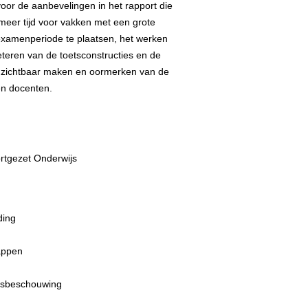
voor de aanbevelingen in het rapport die
meer tijd voor vakken met een grote
 examenperiode te plaatsen, het werken
teren van de toetsconstructies en de
het zichtbaar maken en oormerken van de
en docenten.
ortgezet Onderwijs
ding
appen
nsbeschouwing