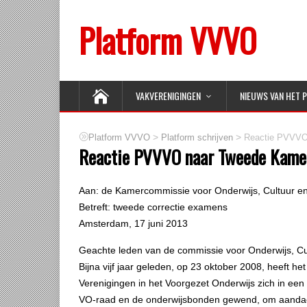
Platform VVVO
VAKVERENIGINGEN
NIEUWS VAN HET 
>
>
Platform VVVO
Platform schrijven
Reactie PVVVO 
Reactie PVVVO naar Tweede Kamer
Aan: de Kamercommissie voor Onderwijs, Cultuur 
Betreft: tweede correctie examens
Amsterdam, 17 juni 2013
Geachte leden van de commissie voor Onderwijs, C
Bijna vijf jaar geleden, op 23 oktober 2008, heeft he
Verenigingen in het Voorgezet Onderwijs zich in een 
VO-raad en de onderwijsbonden gewend, om aandacht