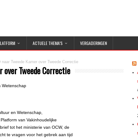
PLATFORM
ACTUELE THEMA’S
VERGADERINGEN
naar Tweede Kamer over Tweede Correctie
 over Tweede Correctie
en Wetenschap
ultuur en Wetenschap,
t Platform van Vakinhoudelijke
brief tot het ministerie van OCW, de
 te vragen voor het gebrek aan tijd