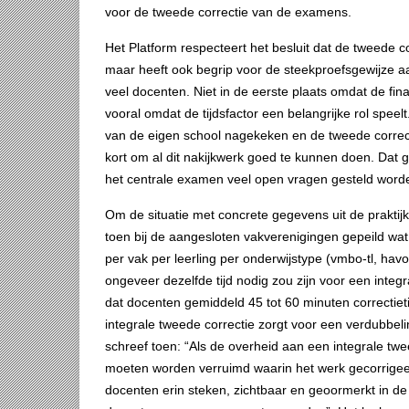
voor de tweede correctie van de examens.
Het Platform respecteert het besluit dat de tweede 
maar heeft ook begrip voor de steekproefsgewijze a
veel docenten. Niet in de eerste plaats omdat de fin
vooral omdat de tijdsfactor een belangrijke rol spee
van de eigen school nagekeken en de tweede correct
kort om al dit nakijkwerk goed te kunnen doen. Dat 
het centrale examen veel open vragen gesteld word
Om de situatie met concrete gegevens uit de praktijk
toen bij de aangesloten vakverenigingen gepeild wat
per vak per leerling per onderwijstype (vmbo-tl, havo
ongeveer dezelfde tijd nodig zou zijn voor een integr
dat docenten gemiddeld 45 tot 60 minuten correctieti
integrale tweede correctie zorgt voor een verdubbelin
schreef toen: “Als de overheid aan een integrale twee
moeten worden verruimd waarin het werk gecorrigeer
docenten erin steken, zichtbaar en geoormerkt in de