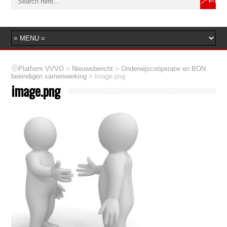
>
>
Platform VVVO
Nieuwsbericht
Onderwijscoöperatie en BON
>
beëindigen samenwerking
image.png
image.png