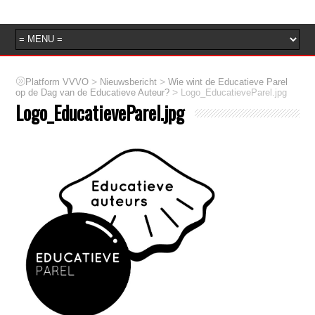
>
>
Platform VVVO
Nieuwsbericht
Wie wint de Educatieve Parel
>
op de Dag van de Educatieve Auteur?
Logo_EducatieveParel.jpg
Logo_EducatieveParel.jpg