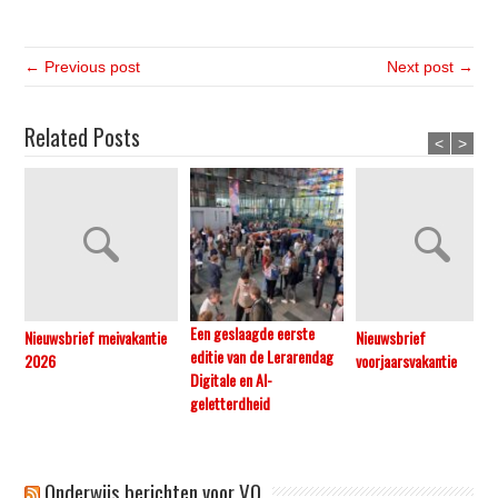
← Previous post
Next post →
Related Posts
<
>
Een geslaagde eerste
Nieuwsbrief meivakantie
Nieuwsbrief
editie van de Lerarendag
2026
voorjaarsvakantie
Digitale en AI-
geletterdheid
Onderwijs berichten voor VO