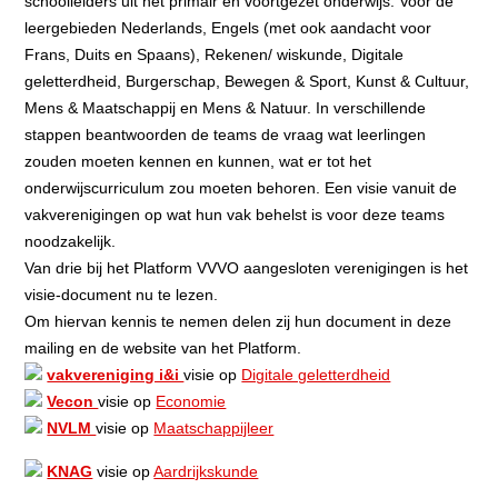
schoolleiders uit het primair en voortgezet onderwijs. Voor de
leergebieden Nederlands, Engels (met ook aandacht voor
Frans, Duits en Spaans), Rekenen/ wiskunde, Digitale
geletterdheid, Burgerschap, Bewegen & Sport, Kunst & Cultuur,
Mens & Maatschappij en Mens & Natuur. In verschillende
stappen beantwoorden de teams de vraag wat leerlingen
zouden moeten kennen en kunnen, wat er tot het
onderwijscurriculum zou moeten behoren. Een visie vanuit de
vakverenigingen op wat hun vak behelst is voor deze teams
noodzakelijk.
Van drie bij het Platform VVVO aangesloten verenigingen is het
visie-document nu te lezen.
Om hiervan kennis te nemen delen zij hun document in deze
mailing en de website van het Platform.
vakvereniging i&i
visie op
Digitale geletterdheid
Vecon
visie op
Economie
NVLM
visie op
Maatschappijleer
KNAG
visie op
Aardrijkskunde