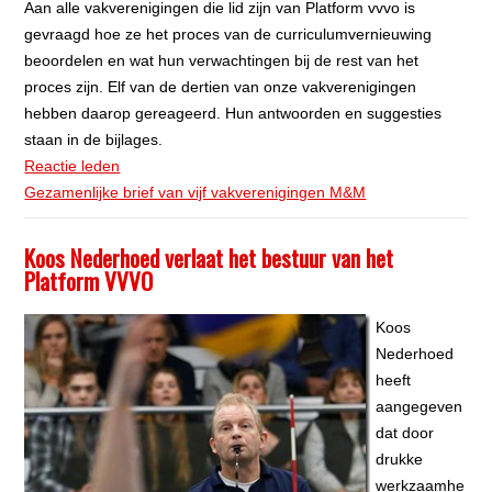
Aan alle vakverenigingen die lid zijn van Platform vvvo is
gevraagd hoe ze het proces van de curriculumvernieuwing
beoordelen en wat hun verwachtingen bij de rest van het
proces zijn. Elf van de dertien van onze vakverenigingen
hebben daarop gereageerd. Hun antwoorden en suggesties
staan in de bijlages.
Reactie leden
Gezamenlijke brief van vijf vakverenigingen M&M
Koos Nederhoed verlaat het bestuur van het
Platform VVVO
Koos
Nederhoed
heeft
aangegeven
dat door
drukke
werkzaamhe